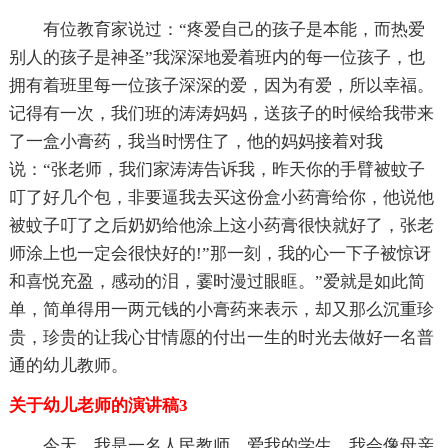
有位教育家说过：“疼爱自己的孩子是本能，而热爱
别人的孩子是神圣”我深深地爱着班内的每一位孩子，也
拥有着班里每一位孩子深深的爱，因为有爱，所以幸福。
记得有一次，我们班的涛涛妈妈，送孩子的时候给我带来
了一盒小膏药，我当时愣住了，他的妈妈接着对我
说：“张老师，我们家涛涛告诉我，昨天你的手臂被蚊子
叮了好几个包，非要逼我去买这份盒小药膏给你，他说他
被蚊子叮了之后奶奶给他涂上这小药膏很快就好了，张老
师涂上也一定会很快好的!”那一刻，我的心一下子被惊讶
和喜悦充盈，感动的泪，霎时漫过眼眶。”爱就是如此简
单，简单得用一两元钱的小膏药来表示，却又那么沉重珍
贵，珍贵的让我心甘情愿的付出一生的时光去做好一名普
通的幼儿教师。
关于幼儿老师的演讲稿3
今天，我是一名人民教师，爱我的学生，我会像母亲