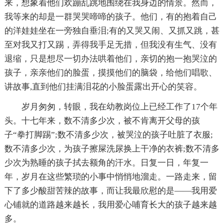
来，想象着他们欢蹦乱跳地围绕在我身边的情景。然而，
我等来的却是一群哭哭啼啼的孩子。他们，有的抱着自己
的洋娃娃坐在一旁独自垂泪;有的又哭又闹、又抓又跳，甚
至对我又打又踢，弄得我手足无措，但我没有生气、没有
退缩，只是想尽一切办法哄着他们，亲切的抱一抱哭泣的
孩子，亲亲他们的脸蛋，摸摸他们的脑袋，给他们唱歌、
讲故事,直到他们挂满泪花的小脸蛋露出开心的笑容。
岁月匆匆，转眼，我在幼教岗位上已经工作了17个年
头。十七年来，数不清多少次，被不肯离开父母的孩
子“拳打脚踢”;数不清多少次，被哭泣的孩子吐脏了衣服;
数不清多少次，为孩子擦屎洗尿换上干净的衣裤;数不清多
少次为熟睡的孩子拭去额角的汗水。日复一日，年复一
年，岁月在这些繁琐的小事中悄悄地溜走。一路走来，留
下了多少酸甜苦辣的故事，而让我最欣慰的是——我用爱
心铺就的道路越来越长，我用爱心哺育长大的孩子越来越
多。