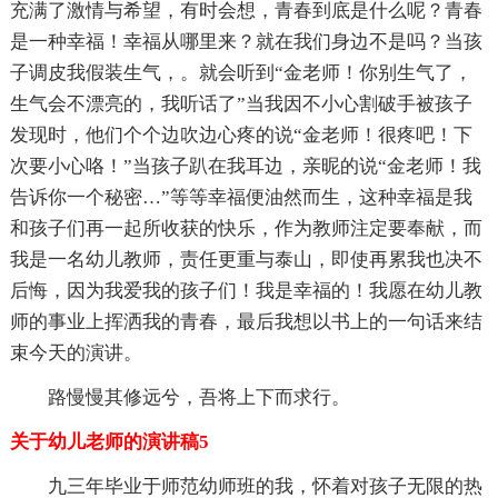
充满了激情与希望，有时会想，青春到底是什么呢？青春
是一种幸福！幸福从哪里来？就在我们身边不是吗？当孩
子调皮我假装生气，。就会听到“金老师！你别生气了，
生气会不漂亮的，我听话了”当我因不小心割破手被孩子
发现时，他们个个边吹边心疼的说“金老师！很疼吧！下
次要小心咯！”当孩子趴在我耳边，亲昵的说“金老师！我
告诉你一个秘密…”等等幸福便油然而生，这种幸福是我
和孩子们再一起所收获的快乐，作为教师注定要奉献，而
我是一名幼儿教师，责任更重与泰山，即使再累我也决不
后悔，因为我爱我的孩子们！我是幸福的！我愿在幼儿教
师的事业上挥洒我的青春，最后我想以书上的一句话来结
束今天的演讲。
路慢慢其修远兮，吾将上下而求行。
关于幼儿老师的演讲稿5
九三年毕业于师范幼师班的我，怀着对孩子无限的热