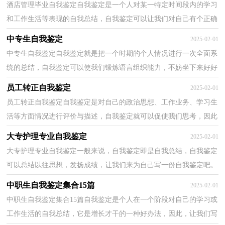
酒店管理毕业自我鉴定自我鉴定是一个人对某一特定时间段内的学习
和工作生活等表现的自我总结，自我鉴定可以让我们对自己有个正确
的认知，因此，让我们写一份自我鉴定吧。自我鉴定...
中专生自我鉴定
2025-02-01
中专生自我鉴定自我鉴定就是把一个时期的个人情况进行一次全面系
统的总结，自我鉴定可以使我们锻炼语言组织能力，不妨坐下来好好
写写自我鉴定吧。自我鉴定怎么写才能发挥它的作...
员工转正自我鉴定
2025-02-01
员工转正自我鉴定自我鉴定是对自己的政治思想、工作业务、学习生
活等方面情况进行评价与描述，自我鉴定就可以促使我们思考，因此
我们要做好总结，写好自我鉴定。我们该怎么写自我...
大专护理专业自我鉴定
2025-02-01
大专护理专业自我鉴定一般来说，自我鉴定即是自我总结，自我鉴定
可以总结以往思想，发扬成绩，让我们来为自己写一份自我鉴定吧。
你想知道自我鉴定怎么写吗？以下是小编为大家收集的大...
中职生自我鉴定集合15篇
2025-02-01
中职生自我鉴定集合15篇自我鉴定是个人在一个阶段对自己的学习或
工作生活的自我总结，它是增长才干的一种好办法，因此，让我们写