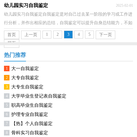
一份自我鉴定吧。自我鉴定怎么写才不会千篇一律呢...
幼儿园实习自我鉴定
2025-02-01
幼儿园实习自我鉴定自我鉴定是对自己过去某一阶段的学习或工作进
行分析，并作出相应的总结，自我鉴定可以提升自身总结能力，不如
静下心来好好写写自我鉴定吧。自我鉴定怎么写才能...
1
2
3
4
5
首页
上一页
下一页
尾页
热门推荐
1
大一自我鉴定
2
大专自我鉴定
3
大专生自我鉴定
4
大学毕业生登记表自我鉴定
5
职高毕业生自我鉴定
6
护理专业自我鉴定
7
【热】个人自我鉴定
8
骨科实习自我鉴定