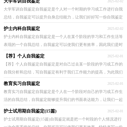
大学军训自我鉴定
2025-02-02
大学军训自我鉴定自我鉴定是个人对一个时期的学习或工作进行自我
总结，自我鉴定可以提升自身总结能力，让我们好好写一份自我鉴定
总结一下吧。我们该怎么写自我鉴定呢？以下是小编...
护士内科自我鉴定
2025-02-02
护士内科自我鉴定自我鉴定是一个人在某个阶段的学习和工作生活等
表现的一个自我总结，自我鉴定可以使我们更有效率，因此我们是时
候写一份自我鉴定了。但是却发现不知道该写些什...
【荐】个人自我鉴定
2025-02-01
【荐】个人自我鉴定自我鉴定是对自己过去某一阶段的学习或工作的
自我分析和总结，写自我鉴定有利于我们工作能力的提高，为此我们
要做好总结，写好自我鉴定。那么我们该怎么去写自...
教育实习自我鉴定
2025-02-01
教育实习自我鉴定自我鉴定是个人在一个阶段对自己的学习或工作生
活的自我总结，自我鉴定能够提升我们的书面表达能力，让我们一起
认真地写一份自我鉴定吧。我们该怎么去写自我鉴...
护士试用期自我鉴定(15篇)
2025-02-01
护士试用期自我鉴定(15篇)自我鉴定就是把一个时段的个人情况进行