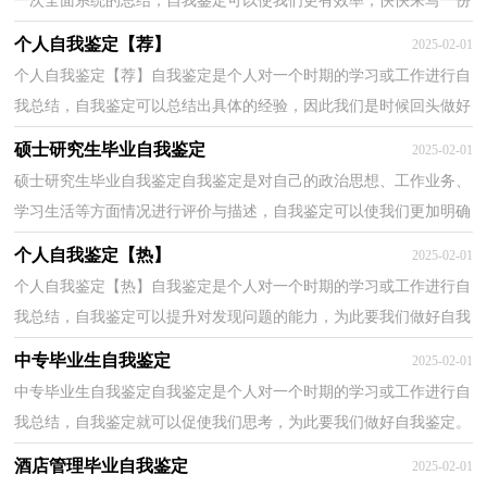
一次全面系统的总结，自我鉴定可以使我们更有效率，快快来写一份
自我鉴定吧。那么我们该怎么去写自我鉴定呢？下面...
个人自我鉴定【荐】
2025-02-01
个人自我鉴定【荐】自我鉴定是个人对一个时期的学习或工作进行自
我总结，自我鉴定可以总结出具体的经验，因此我们是时候回头做好
总结。我们该怎么去写自我鉴定呢？下面是小编整理...
硕士研究生毕业自我鉴定
2025-02-01
硕士研究生毕业自我鉴定自我鉴定是对自己的政治思想、工作业务、
学习生活等方面情况进行评价与描述，自我鉴定可以使我们更加明确
目标，为此要我们做好自我鉴定。那么自我鉴定要...
个人自我鉴定【热】
2025-02-01
个人自我鉴定【热】自我鉴定是个人对一个时期的学习或工作进行自
我总结，自我鉴定可以提升对发现问题的能力，为此要我们做好自我
鉴定。自我鉴定你想好怎么写了吗？以下是小编精心...
中专毕业生自我鉴定
2025-02-01
中专毕业生自我鉴定自我鉴定是个人对一个时期的学习或工作进行自
我总结，自我鉴定就可以促使我们思考，为此要我们做好自我鉴定。
那么你知道自我鉴定如何写吗？以下是小编整理的中...
酒店管理毕业自我鉴定
2025-02-01