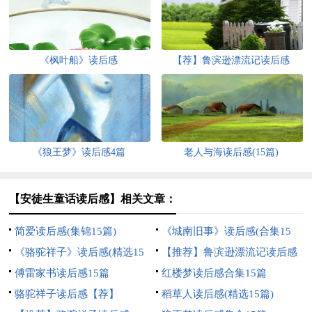
《枫叶船》读后感
【荐】鲁滨逊漂流记读后感
《狼王梦》读后感4篇
老人与海读后感(15篇)
【安徒生童话读后感】相关文章：
简爱读后感(集锦15篇)
《城南旧事》读后感(合集15
《骆驼祥子》读后感(精选15
篇)
【推荐】鲁滨逊漂流记读后感
篇)
傅雷家书读后感15篇
红楼梦读后感合集15篇
骆驼祥子读后感【荐】
稻草人读后感(精选15篇)