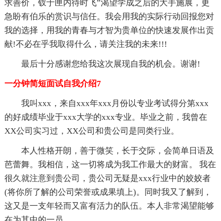
求善价，钗于匣内待时飞”渴望学成之后的大手施展，更
急盼有伯乐的赏识与信任。我会用我的实际行动回报您对
我的选择，用我的青春与才智为贵单位的快速发展作出贡
献!不必在乎我取得什么，请关注我的未来!!!
最后十分感谢您给我这次展现自我的机会。谢谢!
一分钟简短面试自我介绍7
我叫xxx，来自xxx年xxx月份以专业考试得分第xxx
的好成绩毕业于xxx大学的xxx专业。毕业之前，我曾在
XX公司实习过，XX公司和贵公司是同类行业。
本人性格开朗，善于微笑，长于交际，会简单日语及
芭蕾舞。我相信，这一切将成为我工作最大的财富。 我在
很久就注意到贵公司，贵公司无疑是xxx行业中的姣姣者
(将你所了解的公司荣誉或成果填上)。同时我又了解到，
这又是一支年轻而又富有活力的队伍。本人非常渴望能够
在为其中的一员。