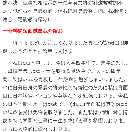
豫不决，但请您相信我的干劲与努力将弥补这暂时的不
足，也许我不是最好的，但我绝对是最努力的。我相信：
用心一定能赢得精彩!
一分钟简短面试自我介绍15
時下ままだいぶ涼しくなりました貴社の皆様には御
健しようのとと拝察申しあげま
私はxxxと申しま。今は大学四年生で。来年の7月よ
り成績卒業しxxx学士を取得る見込みで。大学の四年
間、私はxxxxを専攻し一生懸命に勉強しまいりました。
伴に自分自身の発展の将来性と持続性のために私は真面
目に日本語やパソコンや英語などを勉強しおりま。今私
の日本語能力水平はxx級で。それに1年前私は英語cetxx
の試験を受け免許を取りました。また私は学問に対し情
熱を持ち学問と仕事に一生を捧げる事を希望しおりま。
さらに人格的に優れしおりま。