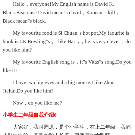
Hello，everyone!My English name is David K.
Black.Beacouse David mean"s david，K.mean"s kill，
Black mean"s black.
My favourite food is Si Chuan"s hot pot.My faourite is
book is J.K Rowling"s，I like Harry，he is very clever，do
you like him?
My favourite English song is，it"s Vitas"s song.Do you
like it?
I have two big eyes and a big mouse.I like Zhou
Jielun.Do you like him?
Now，do you like me?
小学生二年级自我介绍6
大家好，我叫周原，是个小学生，在上二年级。我的