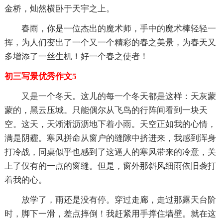
金桥，灿然横卧于天宇之上。
春雨，你是一位杰出的魔术师，手中的魔术棒轻轻一
挥，为人们变出了一个又一个精彩的春之美景，为春天又
多增添了一丝生机！好一个春之使者！
初三写景优秀作文5
又是一个冬天。这儿的每一个冬天都是这样：天灰蒙
蒙的，黑云压城。只能偶尔从飞鸟的行阵间看到一块天
空。这天，天淅淅沥沥地下着小雨。天空正如我的心情，
满是阴霾。寒风拼命从窗户的缝隙中挤进来，我感到浑身
打冷战，同桌似乎也感到了这逼人的寒风带来的冷意，关
上了仅有的一点的窗缝。但是，窗外那斜风细雨依旧袭打
着我的心。
放学了，雨还是没有停。穿过走廊，走过那露天台阶
时，脚下一滑，差点摔倒！我赶紧用手撑住墙壁。就在这