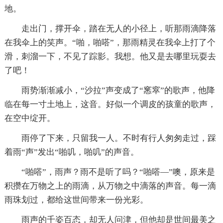
地。
走出门，撑开伞，踏在无人的小径上，听那雨滴降落
在我伞上的笑声。“啪，啪嗒”，那雨精灵在我伞上打了个
滑，刺溜一下，不见了踪影。我想。他又是去哪里玩耍去
了吧！
雨势渐渐减小，“沙拉”声变成了“窸窣”的歌声，他降
临在每一寸土地上，这音。好似一个调皮的孩童的歌声，
在空中绽开。
雨停了下来，只留我一人。不时有行人匆匆走过，踩
着雨“声”发出“啪叽，啪叽”的声音。
“啪嗒”，雨声？雨不是听了吗？“啪嗒—”噢，原来是
积攒在万物之上的雨滴，从万物之中滴落的声音。每一滴
雨珠划过，都给这世间带来一份光彩。
雨声的千姿百态，却无人问津，但他却是世间最美之