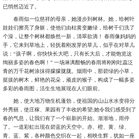
已悄然迈近了。
春雨似一位慈祥的母亲，她漫步到树林。她，给树叶
娃娃们擦亮了身躯，使他们由枯黄变嫩绿，给树干们洗了
个澡，让整个树林都焕然一新，清翠欲滴！ 春雨像妈妈的
手，它来到草地上，轻抚着刚发芽的草儿，似乎在对草儿
说：“孩子啊，你快快长大吧，只有长大后，才能饱览这
绚丽多姿的春色啊！” 一场淋漓酣畅的春雨将刚刚吐蕊泛
青的万千花树涂抺得朦朦胧胧。烟雨中，那碧绿的小草，
挺拔的树木，鲜艳的花朵，顽皮的猴子，构成了一幅多姿
多彩的春雨图，活生生地展现在人们眼前。
她，使大地万物生机蓬勃，使祖国的山山水水变得分
外秀丽，使庄稼、果园有了丰收的希望;她令我们感受到了
春的气息，让我们有了一个崭新的开始。渐渐地，雨停
了。一道彩虹出现在碧蓝的天空中。赤、橙、黄、绿、
青、蓝、紫，各种颜色交织在一起，相映生辉，犹如一座