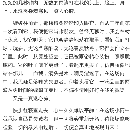
短短的几秒钟内，无数的雨滴打在我的头上、脸上、身
上，水珠夹杂着寒风，凉入心脾。
继续往前走，那棵榕树渐渐印入眼帘。自从三年前第
一次看到它，我便把它当作朋友。曾经无聊时，我会在树
下休息，找它聊天；它也会静静地站在那里，看们我们打
球，玩耍。无论严寒酷暑，无论春夏秋冬，它都会伫立在
那里。此时，从原处望去，它已被雨帘精心装扮，朦朦胧
胧的。它的叶子似乎更绿了，看起来更美了，仿佛骄傲地
站在那儿——而我，满头是水，满身湿透了。在这场雨
中，我无疑是落魄的失败者。仰着头看它，一滴晶莹的雨
滴从树叶间的缝隙间穿过，不偏不倚刚好打在我的鼻梁
上，又是一真透心凉。
快步往寝室走去，心中久久难以平静：在这场小雨中
我承认自己是失败者，但一切将会重新开始，待那场能够
检验一切的暴风雨过后，一切便会真正地展现出来！