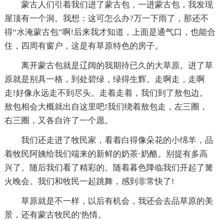
蒙古人们引着我们进了蒙古包，一进蒙古包，我发现
屋顶有一个洞。我想：这可怎么办?万一下雨了，那还不
得“水淹蒙古包”啊!后来我才知道，上面是通气口，也能合
住，四周有窗户，这是有草原特色的房子。
离开蒙古包就是辽阔的我期待已久的大草原。进了草
原就是别具一格，到处碧绿，绿得生辉。走啊走，走啊
走!好像永远走不到尽头。走着走着，我们到了敖包边。
敖包相会大概就出自这里吧!我们绕着敖包走，左三圈，
右三圈，又各自许了一个愿。
我们还走进了牧民家，看着白得像朵花的小绵羊，品
着牧民阿姨给我们端来的新鲜的奶茶·奶酪。别提有多高
兴了。随后我们看了精彩的。随着暮色降临我们开起了篝
火晚会。我们和牧民一起跳舞，感到非常快了!
草原就是不一样，以后有机会，我还会去品草原的美
景，还有蒙古牧民的'热情。