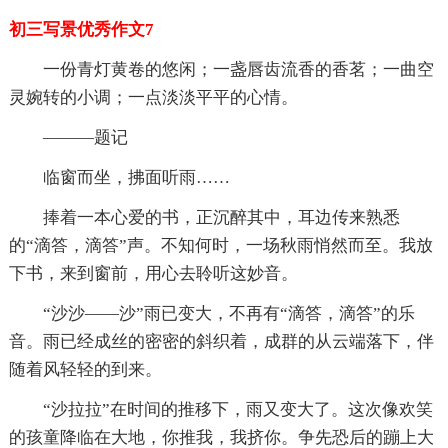
初三写景优秀作文7
一份青灯黄卷的悠闲；一盏唇齿流香的香茗；一曲空
灵婉转的小调；一点淡淡平平的心情。
———题记
临窗而坐，拂面听雨……
捧着一本心爱的书，正沉醉其中，耳边传来熟悉
的“滴答，滴答”声。不知何时，一场秋雨悄然而至。我放
下书，来到窗前，用心去聆听这妙音。
“沙沙——沙”雨已变大，不再有“滴答，滴答”的乐
音。雨已经成丝的密密的斜织着，成群的从云端落下，伴
随着风轻轻的到来。
“沙拉拉”在时间的推移下，雨又变大了。这次像欢笑
的孩童降临在大地，你推我，我挤你。争先恐后的蹦上大