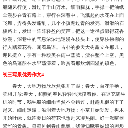
船随风行使，滑过了千山万水。细雨朦胧，手撑一把油纸
伞漫步在青石路上，穿行在深巷中，飞溅起的水花在上面
飞舞，弄得头发蓬乱，几个小孩跑过青的发亮、滑滑的石
板路上，发出一阵阵轻盈的笑声，把这一途径点缀得花香
弥漫，深巷中的气息浓浓地迷漫在枝头上，使穿枝拂柳的
行人踏着花香、闻着鸟语。古朴的参天大树矗立在那儿，
迎风挺立，乎有一种毅美在雨中蒸腾，漂在整个上空。黑
色的乌蓬船在水里荡漾着，吟赏着那炊烟四溢的镇色。
初三写景优秀作文4
春天，大地万物欣欣然张开了眼；春天，百花争艳，
竞相开放;春天，和煦的春风轻轻地抚摸着你。在这充满生
机的时节，鹅毛般的细雨当然不会错过，赶趟儿似的下了
起来。细雨迷濛，滋润着大地万物：小草开始勃发，树木
开始吐绿，就连夏日的荷花也想赶来凑热闹。好一派喧嚣
繁华的景象。每每见到春雨飘飘，我便知晓春姑娘的脚步