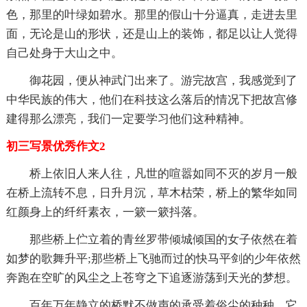
色，那里的叶绿如碧水。那里的假山十分逼真，走进去里
面，无论是山的形状，还是山上的装饰，都足以让人觉得
自己处身于大山之中。
御花园，便从神武门出来了。游完故宫，我感觉到了
中华民族的伟大，他们在科技这么落后的情况下把故宫修
建得那么漂亮，我们一定要学习他们这种精神。
初三写景优秀作文2
桥上依旧人来人往，凡世的喧嚣如同不灭的岁月一般
在桥上流转不息，日升月沉，草木枯荣，桥上的繁华如同
红颜身上的纤纤素衣，一簌一簌抖落。
那些桥上伫立着的青丝罗带倾城倾国的女子依然在着
如梦的歌舞升平;那些桥上飞驰而过的快马平剑的少年依然
奔跑在空旷的风尘之上苍穹之下追逐游荡到天光的梦想。
百年万年静立的桥默不做声的承受着俗尘的种种，它