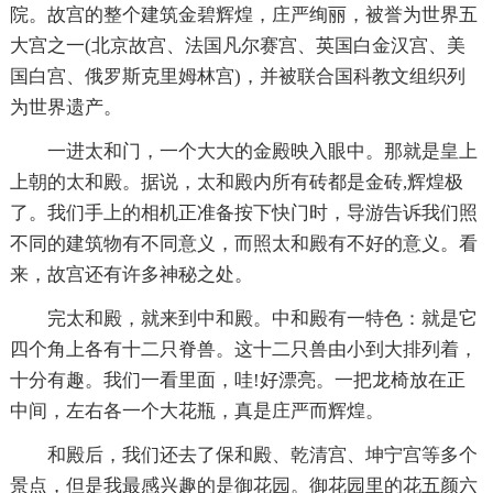
院。故宫的整个建筑金碧辉煌，庄严绚丽，被誉为世界五
大宫之一(北京故宫、法国凡尔赛宫、英国白金汉宫、美
国白宫、俄罗斯克里姆林宫)，并被联合国科教文组织列
为世界遗产。
一进太和门，一个大大的金殿映入眼中。那就是皇上
上朝的太和殿。据说，太和殿内所有砖都是金砖,辉煌极
了。我们手上的相机正准备按下快门时，导游告诉我们照
不同的建筑物有不同意义，而照太和殿有不好的意义。看
来，故宫还有许多神秘之处。
完太和殿，就来到中和殿。中和殿有一特色：就是它
四个角上各有十二只脊兽。这十二只兽由小到大排列着，
十分有趣。我们一看里面，哇!好漂亮。一把龙椅放在正
中间，左右各一个大花瓶，真是庄严而辉煌。
和殿后，我们还去了保和殿、乾清宫、坤宁宫等多个
景点，但是我最感兴趣的是御花园。御花园里的花五颜六