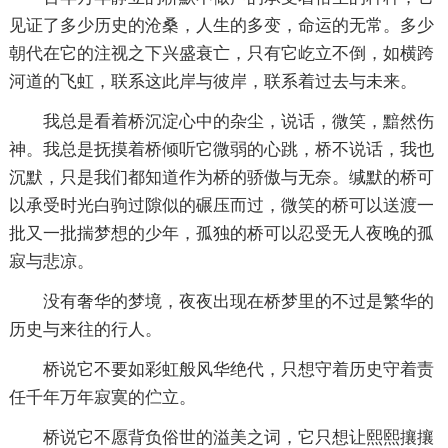
见证了多少历史的沧桑，人生的多变，命运的无常。多少
朝代在它的注视之下兴盛衰亡，只有它屹立不倒，如横跨
河道的飞虹，联系这此岸与彼岸，联系着过去与未来。
我总是看着桥沉淀心中的杂尘，说话，微笑，黯然伤
神。我总是抚摸着桥倾听它微弱的心跳，桥不说话，我也
沉默，只是我们都知道作为桥的骄傲与无奈。缄默的桥可
以承受时光白驹过隙似的碾压而过，微笑的桥可以送渡一
批又一批揣梦想的少年，孤独的桥可以忍受无人夜晚的孤
寂与悲凉。
没有奢华的梦境，夜夜出现在桥梦里的不过是繁华的
历史与来往的行人。
桥说它不要如彩虹般风华绝代，只想守着历史守着责
任千年万年寂寞的伫立。
桥说它不愿背负俗世的溢美之词，它只想让熙熙攘攘