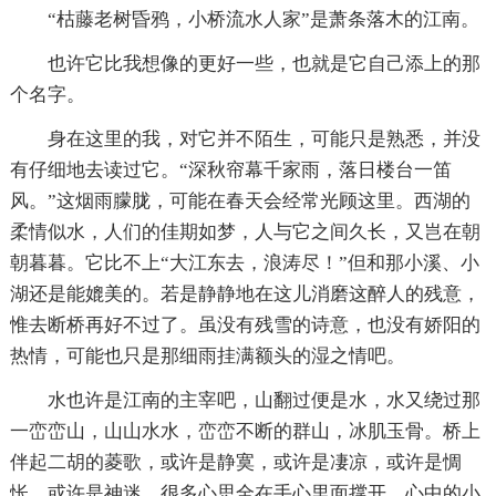
“枯藤老树昏鸦，小桥流水人家”是萧条落木的江南。
也许它比我想像的更好一些，也就是它自己添上的那
个名字。
身在这里的我，对它并不陌生，可能只是熟悉，并没
有仔细地去读过它。“深秋帘幕千家雨，落日楼台一笛
风。”这烟雨朦胧，可能在春天会经常光顾这里。西湖的
柔情似水，人们的佳期如梦，人与它之间久长，又岂在朝
朝暮暮。它比不上“大江东去，浪涛尽！”但和那小溪、小
湖还是能媲美的。若是静静地在这儿消磨这醉人的残意，
惟去断桥再好不过了。虽没有残雪的诗意，也没有娇阳的
热情，可能也只是那细雨挂满额头的湿之情吧。
水也许是江南的主宰吧，山翻过便是水，水又绕过那
一峦峦山，山山水水，峦峦不断的群山，冰肌玉骨。桥上
伴起二胡的菱歌，或许是静寞，或许是凄凉，或许是惆
怅，或许是神迷，很多心思全在手心里面撑开，心中的小