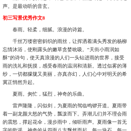
声。是最动听的音玄。
初三写景优秀作文8
春雨。轻柔，细腻。浪漫的诗篇。
千丝万缕密密斜织的雨丝，让挥洒着满头秀发的杨柳
忘情沐浴，使刚露头的嫩草贪婪吮吸。“天街小雨润如
酥”的诗句，使天真浪漫的人们一头钻进雨的世界，接受
雨的洗礼和抚摸，感受春雨的温润和清新。透过似雾的薄
纱，一切都朦胧又美丽，亦真亦幻，人们心中对明天的希
冀正悄然升起。
夏雨。匆忙，猛烈，神奇的乐曲。
雷声隆隆，闪似剑，为夏雨的驾临鸣锣开道。夏雨带
着一副龙颜大怒的气势，瓢泼而下。弄潮儿们并不理会雨
的震怒，撑起花伞，漫步雨中，倾听雨声。夏雨像一首无
字的歌谣，神奇的从四面八方飘然而起。每一块石，每一