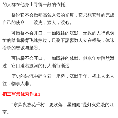
的人群在他身上寻得一刻的依托。
桥说它不会做那高耸入云的光厦，它只想安静的完成
自己的使命——渡史，渡人，渡心。
可惜桥不会开口，一如既往的沉默。无数的人行色匆
忙的踏着桥背飞速掠过，只剩下寥寥数人立在桥头，体味
着桥的忠诚与坚忍。
可惜桥不会开口，一如既往的缄默。似水年华悄然滑
过，它目送着渡河的行人渐行渐远……
历史的洪流中静立着一座桥，沉默千年。桥上人来人
往，物事人非。
初三写景优秀作文3
“东风夜放花千树，更吹落，星如雨”是灯火烂漫的江
南。