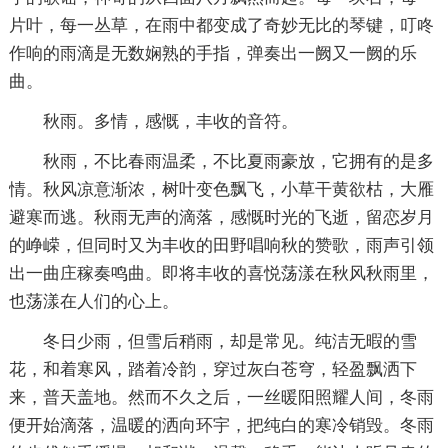
片叶，每一丛草，在雨中都变成了奇妙无比的琴键，叮咚
作响的雨滴是无数娴熟的手指，弹奏出一阙又一阙的乐
曲。
秋雨。多情，感慨，丰收的音符。
秋雨，不比春雨温柔，不比夏雨豪放，它拥有的是多
情。秋风凉意渐浓，树叶变色飘飞，小草干黄欲枯，大雁
避寒而逃。秋雨无声的滴落，感慨时光的飞逝，留恋岁月
的峥嵘，但同时又为丰收的田野唱响秋的赞歌，雨声引领
出一曲庄稼奏鸣曲。即将丰收的喜悦荡漾在秋风秋雨里，
也荡漾在人们的心上。
冬日少雨，但雪后稍雨，却是常见。纯洁无暇的雪
花，和着寒风，踏着冷韵，穿过灰白苍穹，轻盈飘洒下
来，普天盖地。然而不久之后，一丝暖阳照耀人间，冬雨
便开始滴落，温暖的洒向环宇，把纯白的寒冷销毁。冬雨