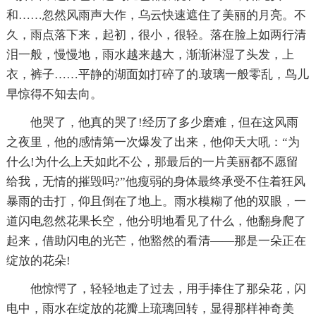
和……忽然风雨声大作，乌云快速遮住了美丽的月亮。不
久，雨点落下来，起初，很小，很轻。落在脸上如两行清
泪一般，慢慢地，雨水越来越大，渐渐淋湿了头发，上
衣，裤子……平静的湖面如打碎了的.玻璃一般零乱，鸟儿
早惊得不知去向。
他哭了，他真的哭了!经历了多少磨难，但在这风雨
之夜里，他的感情第一次爆发了出来，他仰天大吼：“为
什么!为什么上天如此不公，那最后的一片美丽都不愿留
给我，无情的摧毁吗?”他瘦弱的身体最终承受不住着狂风
暴雨的击打，仰且倒在了地上。雨水模糊了他的双眼，一
道闪电忽然花果长空，他分明地看见了什么，他翻身爬了
起来，借助闪电的光芒，他豁然的看清——那是一朵正在
绽放的花朵!
他惊愕了，轻轻地走了过去，用手捧住了那朵花，闪
电中，雨水在绽放的花瓣上琉璃回转，显得那样神奇美