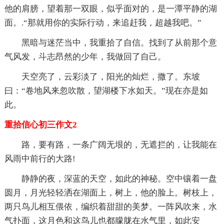
他的肩膀，望着那一双眼，似乎面对的，是一潭平静的湖
面。.“那就用你的实际行动，来追赶我，超越我吧。”
黑暗与迷茫当中，我重拾了自信。找到了从前那个意
气风发，斗志昂然的少年，我做回了自己。
天空亮了，云彩淡了，阳光的灿烂，撒了。东坡
曰：“卷地风来忽吹散，望湖楼下水如天。”现在亦是如
此。
重拾信心初三作文2
路，要有路，一条广阔无垠的，无遮拦的，让我能在
风雨中前行的大路!
静静的夜，深蓝的天空，如此的神秘。空中镶着一盘
圆月，月光轻轻洒在湖面上，树上，他的脸上。树枝上，
两只鸟儿相互偎依，编织着甜甜的美梦。一阵风吹来，水
气扑面，这月色和这鸟儿也都朦胧在水气里，如此安