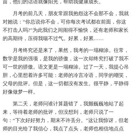
苗，他们的话语就像阳光，帮助我健康成长。
月考的前几天，朋友常跟我抱怨这不会那不会，我就
对她说：“你总说你不会，可你每次考试都在前面，你这
不打击人吗?”为此我们之间闹得不愉快，还有老师和家长
的高期待，压得我喘不过气。好累，好累……
月考终究还是来了，果然，我考的一塌糊涂。往常，
数学是我的强项，是我的骄傲，这一次却终究打破了我不
可一世的骄傲。语文更是一塌糊涂。过了一天，我提心吊
胆，心里想着许多可能：老师的冷言冷语，同学的嘲笑，
父母的批评。但是，这一切都没有发生。很平静，平静得
好像做梦一样。
第二天，老师问谁计算题错了，我颤巍巍地站了起
来，等待着老师的批评，但没想到，老师只说了一
句：“下次好好努力，期末不许丢分。”这让我惊讶，但老
师的目光给了我信心，我点了点头，老师也相信地点点