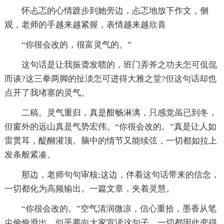
怀忐忑的心情踱步到她旁边，忐忑地放下作文，侧
观，老师的手越来越紧握，表情越来越欣喜
“你很会改的，很富灵气的。”
这句话是让我振聋发聩的，班门弄斧之功夫怎可侃侃
而谈?这三拳两脚的扯淡怎可进得大雅之堂?但这句话却也
点开了我堵塞的灵气。
二稿。灵气重归，真是酣畅淋漓，只感觉虽已到冬，
但窗外的远山真是气势宏伟。“你很会改的。”真是让人如
雷贯耳，醍醐灌顶。脑中的情节又能续弦，一切都如拉上
发条般紧凑。
那边，老师句句审核;这边，伴着这句话带来的信念，
一切都化为高频输出。一篇文章，夹着灵慧。
“你很会改的。”空气清润微凉，信心重拾，墨香从笔
尖偷偷滑出，似乎要向大家宣读这句子。一切都因此变得