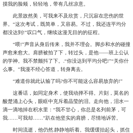
摸我的脸颊，轻轻地，带有几丝凉意。
此景故然美，可我来不及欣赏，只沉寂在悲伤的世
界。“这次考试，既简单，又容易。不过，我还连平均分
都没达到!”叹口气，继续这漫无目的的征程。
“喂!”声音从身后传来，我并不理会。脚步和水的碰撞
声愈来愈大。肩膀被拍了下，转过头，是他——班上公认
的学神。我不禁颤抖了下。.“你没达到平均分吧!”“关你什
么事。”我漫不经心答道，转身离去。
“难道你就此认输了吗?你不可能这么容易放弃的!”
这番话，如同定身术，使我动掸不得。片刻，莫名的
酸楚涌上心头，眼眶中充斥着晶莹的泪。走向他，泪水一
滴一滴地掉在积水里：“我不甘心，你总是名列前茅，可
我……可我却……”趴在他坚实的肩膀，尽情地诉苦。
时间流逝，他仍然.静静地听着。我缓缓抬起头，抓住