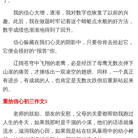
了。
我的信心大增，逐渐，我对数字也恢复了以前的兴
趣。此后，我在做题时牢记着这个蜻蜓点水般的好方法，
数学成绩也渐渐地得到了回升。
信心躲藏在我们心灵的阴影中，只要你肯去拾起它，
它便会很好的“报答”你。
辽阔苍穹中飞翔的老鹰，必是经历了母鹰无数次摔下
山崖的痛苦，才捶练出一双凌空的翅膀。同样，一个真正
有进步，有成就的人，也肯定是无数次跌倒后重新站起来
的。
重拾信心初三作文5
老师的鼓励、朋友的安慰，父母的关爱都帮助我跑过
人生的冬天，如果我那时是干涸的小溪，他们的话语就像
流水，滋润我的心田，如果我是站在狂风暴雨中的幼小树