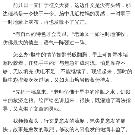
前几日一直忙于征文大赛，这边作文是没有头绪，那
边催稿是一令快于一令。脑中几近枯竭的灵感，一时弱于
一时地蒙上灰布，再也发散不了光芒。
“有自己的特色才会亮眼。”老师又一如往时地催收，
仿佛最大的债主，语气一阵强过一阵。
怎么办?脑中的情节如翻书般翻腾，手上却如墨水堵
塞般胶着，任凭手中的汗与焦急汇成河流。怕是库存不
够，无以填充;供电不足，不能继续了。现想起来，那时的
脑中彩排般次次过场，又如火山熔岩般蓄势待发。
“先把一稿拿来。”老师仿佛干旱中的净瓶之水，饥饿
中的救济之粮。绘声绘色讲起来，很快，既灌通了写法指
导，又点燃了文章的灵魂。
我频频点头，行文是愈发的流畅，笔尖是愈发的痛
快，故事是愈发的激烈，修改的内容愈发的饱满丰盈了。